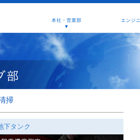
本社・営業部
エンジ
▼
清掃
地下タンク