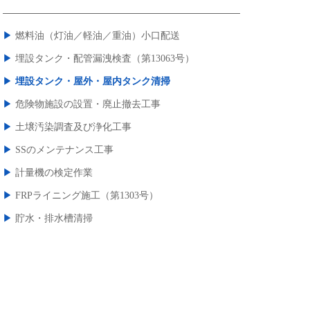
▶︎
燃料油（灯油／軽油／重油）小口配送
▶︎
埋設タンク・配管漏洩検査（第13063号）
▶︎
埋設タンク・屋外・屋内タンク清掃
▶︎
危険物施設の設置・廃止撤去工事
▶︎
土壌汚染調査及び浄化工事
▶︎
SSのメンテナンス工事
▶︎
計量機の検定作業
▶︎
FRPライニング施工（第1303号）
▶︎
貯水・排水槽清掃